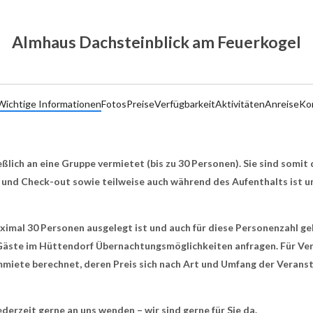
Almhaus Dachsteinblick am Feuerkogel
Wichtige Informationen
Fotos
Preise
Verfügbarkeit
Aktivitäten
Anreise
Ko
ßlich an eine Gruppe vermietet (bis zu 30 Personen). Sie sind somit
n und Check-out sowie teilweise auch während des Aufenthalts ist u
aximal 30 Personen ausgelegt ist und auch für diese Personenzahl ge
 Gäste im Hüttendorf Übernachtungsmöglichkeiten anfragen. Für Ve
mmiete berechnet, deren Preis sich nach Art und Umfang der Veranst
ederzeit gerne an uns wenden – wir sind gerne für Sie da.