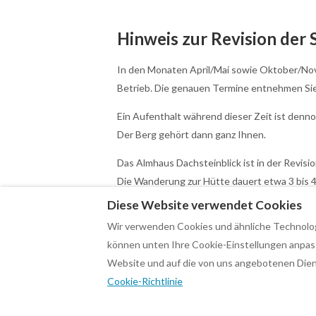
Hinweis zur Revision der 
In den Monaten April/Mai sowie Oktober/Novem
Betrieb. Die genauen Termine entnehmen Sie 
Ein Aufenthalt während dieser Zeit ist denno
Der Berg gehört dann ganz Ihnen.
Das Almhaus Dachsteinblick ist in der Revisio
Die Wanderung zur Hütte dauert etwa 3 bis 4
Diese Website verwendet Cookies
Wir verwenden Cookies und ähnliche Technologi
können unten Ihre Cookie-Einstellungen anpasse
Deutsch
EUR
+4368181497982
Website und auf die von uns angebotenen Dien
Cookie-Richtlinie
An der Drachenwand 37, Mondsee, Salzkammer
E-Mail
:
servus@dachsteinblick-feuerkogel.at