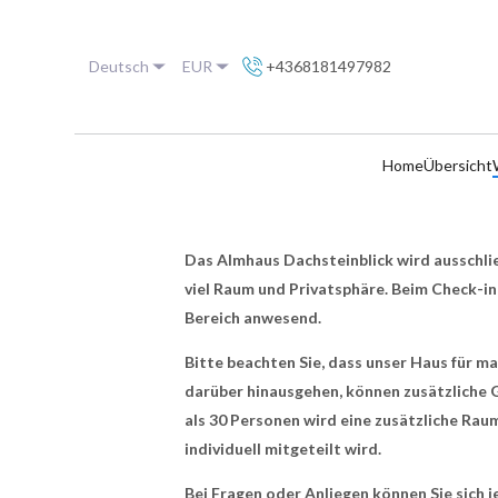
Deutsch
EUR
+4368181497982
Home
Übersicht
Das Almhaus Dachsteinblick wird ausschlie
viel Raum und Privatsphäre. Beim Check-i
Bereich anwesend.
Bitte beachten Sie, dass unser Haus für m
darüber hinausgehen, können zusätzliche
als 30 Personen wird eine zusätzliche Rau
individuell mitgeteilt wird.
Bei Fragen oder Anliegen können Sie sich j