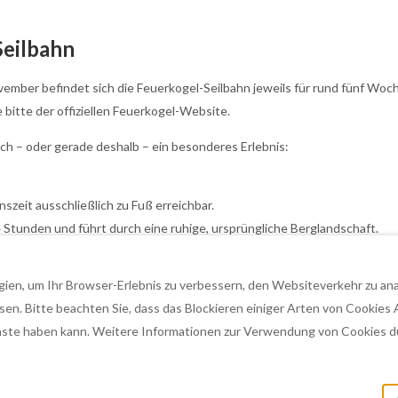
Seilbahn
ber befindet sich die Feuerkogel-Seilbahn jeweils für rund fünf Wochen 
bitte der offiziellen Feuerkogel-Website.
ch – oder gerade deshalb – ein besonderes Erlebnis:
nszeit ausschließlich zu Fuß erreichbar.
 Stunden und führt durch eine ruhige, ursprüngliche Berglandschaft.
en, um Ihr Browser-Erlebnis zu verbessern, den Websiteverkehr zu analy
n. Bitte beachten Sie, dass das Blockieren einiger Arten von Cookies 
ste haben kann. Weitere Informationen zur Verwendung von Cookies du
gut, Österreich 5310
.
©
2026
Almhaus Dachsteinblick am 
by
Lodgify